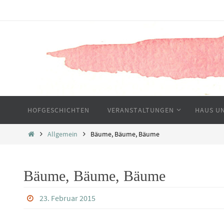
Zum
Inhalt
springen
Zum
HOFGESCHICHTEN
VERANSTALTUNGEN
HAUS U
Inhalt
springen
Home
Allgemein
Bäume, Bäume, Bäume
Bäume, Bäume, Bäume
23. Februar 2015