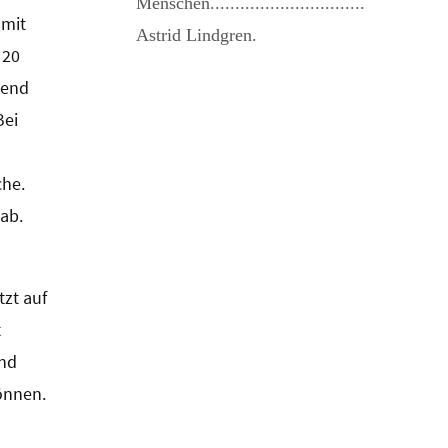
Menschen...............................
 mit
Astrid Lindgren.
 20
send
Bei
che.
gab.
zt auf
t
und
önnen.