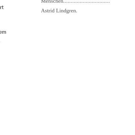
Menschen...............................
rt
Astrid Lindgren.
tem
e