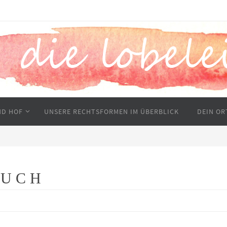
ND HOF
UNSERE RECHTSFORMEN IM ÜBERBLICK
DEIN O
 U C H