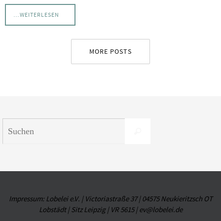
…WEITERLESEN
MORE POSTS
Suchen
Suchen
nach:
Impressum: Lobelei e.V. | Victoriastraße 37 | 04575 Neukieritzsch OT
Lobstädt | Sitz Leipzig | VR 5615 | ev@lobelei.de